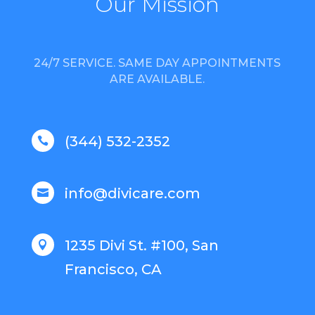
Our Mission
24/7 SERVICE. SAME DAY APPOINTMENTS
ARE AVAILABLE.
(344) 532-2352

info@divicare.com

1235 Divi St. #100, San

Francisco, CA