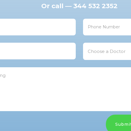
Or call — 344 532 2352
Submi