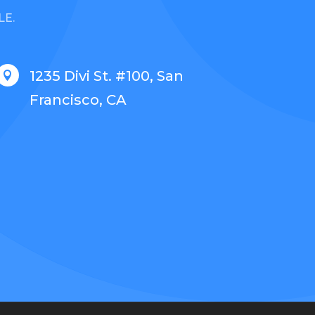
LE.
1235 Divi St. #100, San

Francisco, CA