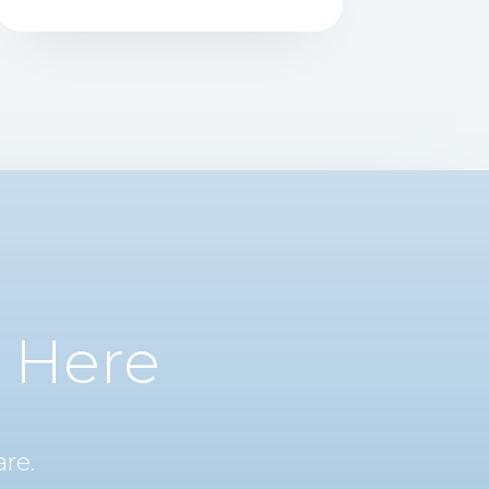
s Here
re.